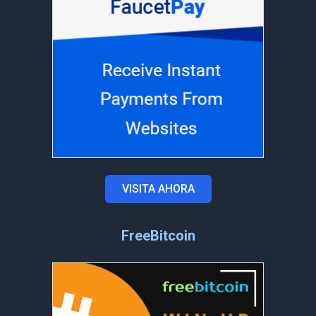
VISITA AHORA
FreeBitcoin