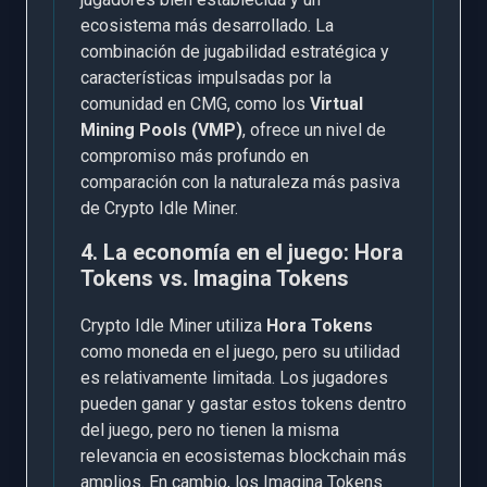
ecosistema más desarrollado. La
combinación de jugabilidad estratégica y
características impulsadas por la
comunidad en CMG, como los
Virtual
Mining Pools (VMP)
, ofrece un nivel de
compromiso más profundo en
comparación con la naturaleza más pasiva
de Crypto Idle Miner.
4. La economía en el juego: Hora
Tokens vs. Imagina Tokens
Crypto Idle Miner utiliza
Hora Tokens
como moneda en el juego, pero su utilidad
es relativamente limitada. Los jugadores
pueden ganar y gastar estos tokens dentro
del juego, pero no tienen la misma
relevancia en ecosistemas blockchain más
amplios. En cambio, los
Imagina Tokens