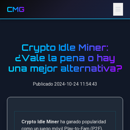
CMG
Crypto Idle Miner:
¿Vale la pena o hay
una mejor alternativa?
Publicado 2024-10-24 11:54:43
Crypto Idle Miner
ha ganado popularidad
como un juego móvil Play-to-Earn (P2E),