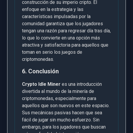
construcción de su imperio cripto. El
enfoque en la estrategia y las
características impulsadas por la
comunidad garantiza que los jugadores
tengan una razón para regresar día tras día,
lo que lo convierte en una opción más
atractiva y satisfactoria para aquellos que
toman en serio los juegos de
criptomonedas.
6. Conclusión
Crypto Idle Miner
es una introducción
divertida al mundo de la minería de
criptomonedas, especialmente para
aquellos que son nuevos en este espacio.
Sus mecánicas pasivas hacen que sea
fácil de jugar sin mucho esfuerzo. Sin
embargo, para los jugadores que buscan