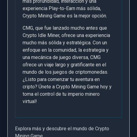
más profundidad, interacción y una
experiencia Play-to-Earn más sólida,
Crypto Mining Game
es la mejor opción.
CMG, que fue lanzado mucho antes que
Crypto Idle Miner, ofrece una experiencia
mucho más sólida y estratégica. Con un
enfoque en la comunidad, la estrategia y
una mecánica de juego diversa, CMG
ofrece un viaje largo y gratificante en el
mundo de los juegos de criptomonedas.
¿Listo para comenzar tu aventura en
cripto?
Únete a Crypto Mining Game
hoy y
toma el control de tu imperio minero
virtual!
Explora más y descubre el mundo de Crypto
Mining Game.