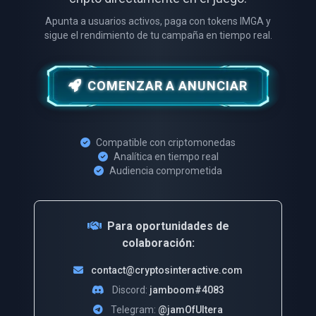
Apunta a usuarios activos, paga con tokens IMGA y
sigue el rendimiento de tu campaña en tiempo real.
COMENZAR A ANUNCIAR
Compatible con criptomonedas
Analítica en tiempo real
Audiencia comprometida
Para oportunidades de
colaboración:
contact@cryptosinteractive.com
Discord:
jamboom#4083
Telegram:
@jamOfUltera