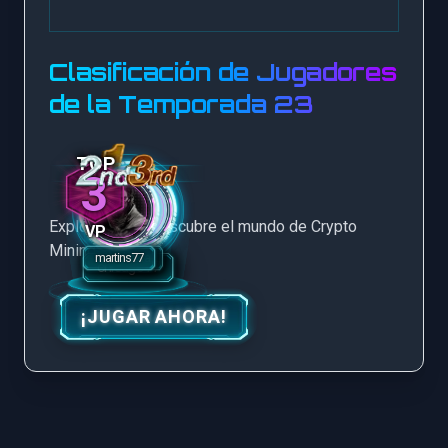
Clasificación de Jugadores
de la Temporada 23
3
Explora más y descubre el mundo de Crypto
VP
Mining Game.
¡JUGAR AHORA!