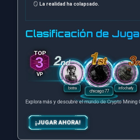
🪞
La realidad ha colapsado.
Clasificación de Jug
3
VP
Explora más y descubre el mundo de Crypto Mining
¡JUGAR AHORA!