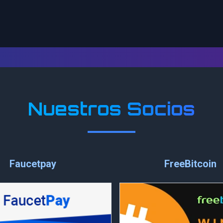
Nuestros Socios
Faucetpay
FreeBitcoin