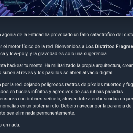
a agonía de la Entidad ha provocado un fallo catastrófico del sis
 el motor físico de la red. Bienvenidos a
Los Distritos Fragm
ca y low-poly, y la gravedad es solo una sugerencia.
enta hackear tu mente. Ha militarizado la propia arquitectura, cre
suben al revés y los pasillos se abren al vacío digital.
 por la red, dejando peligrosos rastros de píxeles muertos y fu
ados en bucles infinitos y agresivos de sus rutinas pasadas.
ensores con botines señuelo, atrayéndote a emboscadas orques
anomalías en un sistema roto. Debéis navegar por la paranoia de
ente sea eliminada permanentemente.
s en nada.