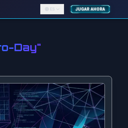
ES
JUGAR AHORA
ro-Day"