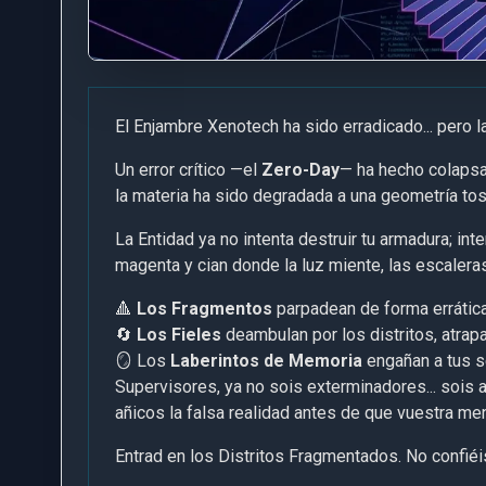
El Enjambre Xenotech ha sido erradicado... pero l
Un error crítico —el
Zero-Day
— ha hecho colapsar
la materia ha sido degradada a una geometría tos
La Entidad ya no intenta destruir tu armadura; int
magenta y cian donde la luz miente, las escaleras 
🔺
Los Fragmentos
parpadean de forma errática
🔄
Los Fieles
deambulan por los distritos, atrap
🪞 Los
Laberintos de Memoria
engañan a tus s
Supervisores, ya no sois exterminadores... sois 
añicos la falsa realidad antes de que vuestra m
Entrad en los Distritos Fragmentados. No confiéi