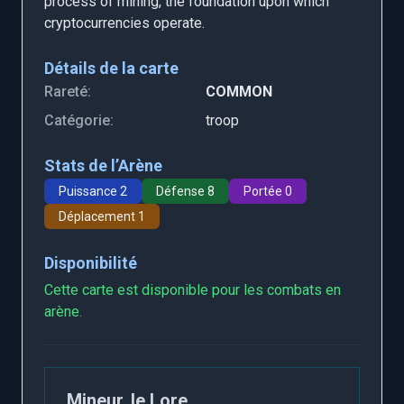
process of mining, the foundation upon which
cryptocurrencies operate.
Détails de la carte
Rareté:
COMMON
Catégorie:
troop
Stats de l’Arène
Puissance 2
Défense 8
Portée 0
Déplacement 1
Disponibilité
Cette carte est disponible pour les combats en
arène.
Mineur, le Lore