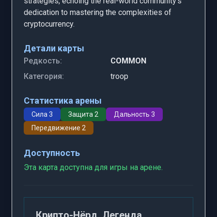
strategies, echoing the real-world community's
dedication to mastering the complexities of
cryptocurrency.
Детали карты
Редкость:
COMMON
Категория:
troop
Статистика арены
Сила 3
Защита 2
Дальность 3
Передвижение 2
Доступность
Эта карта доступна для игры на арене.
Крипто-Нёрд, Легенда