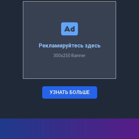
Рекламируйтесь здесь
300x250 Banner
УЗНАТЬ БОЛЬШЕ