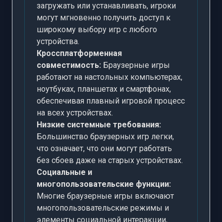
загружать или устанавливать, игроки
могут мгновенно получить доступ к
широкому выбору игр с любого
устройства.
Кроссплатформенная
совместимость:
Браузерные игры
работают на настольных компьютерах,
ноутбуках, планшетах и смартфонах,
обеспечивая плавный игровой процесс
на всех устройствах.
Низкие системные требования:
Большинство браузерных игр легки,
что означает, что они могут работать
без сбоев даже на старых устройствах.
Социальные и
многопользовательские функции:
Многие браузерные игры включают
многопользовательские режимы и
элементы социальной интеракции,