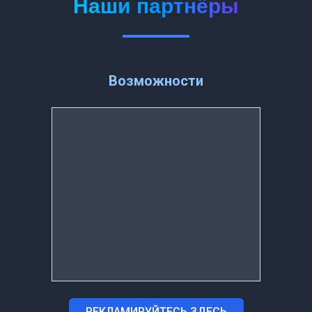
Наши партнёры
Возможности
РЕКЛАМИРУЙТЕСЬ ЗДЕСЬ