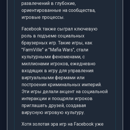
развлечений в глубокие,
ориентированные на сообщества,
игровые процессы.
Facebook также сыграл ключевую
роль в подъеме социальных
браузерных игр. Такие игры, как
"FarmVille" и "Mafia Wars", стали
культурными феноменами, с
миллионами игроков, ежедневно
входящих в игру для управления
виртуальными фермами или
построения криминальных империй.
Эти игры делали акцент на социальной
интеракции и поощряли игроков
приглашать друзей, создавая
вирусную игровую культуру.
Хотя золотая эра игр на Facebook уже