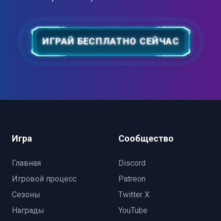
ИГРАЙ БЕСПЛАТНО СЕЙЧАС
Игра
Сообщество
Главная
Discord
Игровой процесс
Patreon
Сезоны
Twitter X
Награды
YouTube