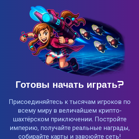
Готовы начать играть?
Присоединяйтесь к тысячам игроков по
всему миру в величайшем крипто-
шахтёрском приключении. Постройте
империю, получайте реальные награды,
собирайте карты и завоюйте сеть!