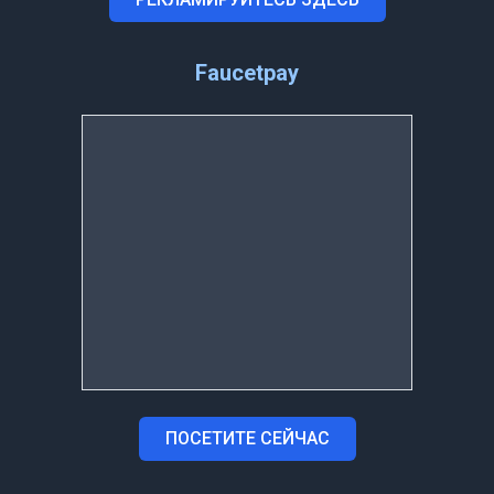
Faucetpay
ПОСЕТИТЕ СЕЙЧАС