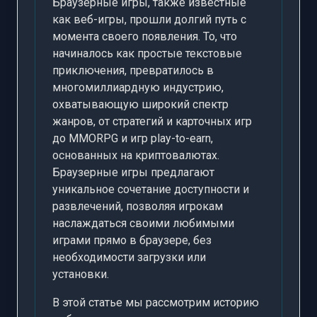
Браузерные игры, также известные
как веб-игры, прошли долгий путь с
момента своего появления. То, что
начиналось как простые текстовые
приключения, превратилось в
многомиллиардную индустрию,
охватывающую широкий спектр
жанров, от стратегий и карточных игр
до MMORPG и игр play-to-earn,
основанных на криптовалютах.
Браузерные игры предлагают
уникальное сочетание доступности и
развлечений, позволяя игрокам
наслаждаться своими любимыми
играми прямо в браузере, без
необходимости загрузки или
установки.
В этой статье мы рассмотрим историю