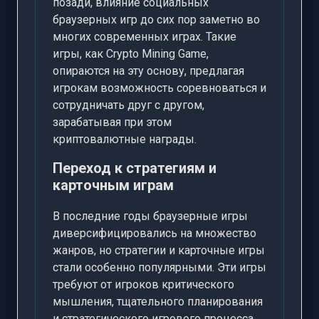
позади, влияние социальных
браузерных игр до сих пор заметно во
многих современных играх. Такие
игры, как
Crypto Mining Game
,
опираются на эту основу, предлагая
игрокам возможность соревноваться и
сотрудничать друг с другом,
зарабатывая при этом
криптовалютные награды.
Переход к стратегиям и
карточным играм
В последние годы браузерные игры
диверсифицировались на множество
жанров, но стратегии и карточные игры
стали особенно популярными. Эти игры
требуют от игроков критического
мышления, тщательного планирования
и стратегического игрового процесса,