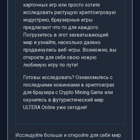
карточных игр или просто хотите
исследовать растущую криптоигровую
индустрию, браузерные игры
предлагают что-то для каждого.
Погрузитесь в этот захватывающий
мир и узнайте, насколько далеко
продвинулись веб-игры. Возможно, вы
откроете для себя свою новую
любимую игру по пути!
Готовы исследовать? Ознакомьтесь с
последними новинками в криптоиграх
для браузера с
Crypto Mining Game
или
окунитесь в футуристический мир
ULTERA Online
уже сегодня!
Исследуйте больше и откройте для себя мир