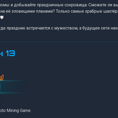
иомы и добывайте праздничные сокровища. Сможете ли вы
ена её зловещими планами? Только самые храбрые шахтёры
️
где праздник встречается с мужеством, а будущее сети нахо
н 13
to Mining Game.