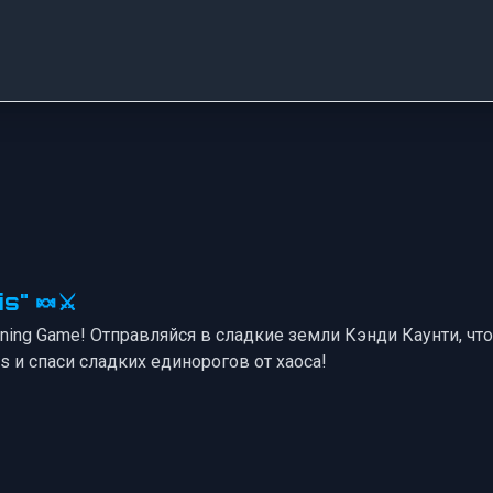
s" 🍬⚔️
o Mining Game! Отправляйся в сладкие земли Кэнди Каунти, 
s и спаси сладких единорогов от хаоса!