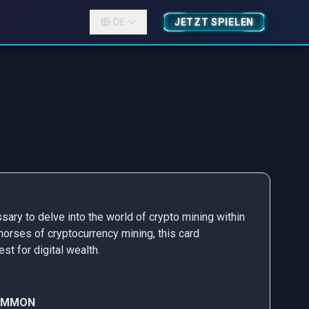
DE
JETZT SPIELEN
ary to delve into the world of crypto mining within
horses of cryptocurrency mining, this card
st for digital wealth.
OMMON