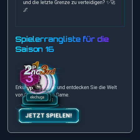
und die letzte Grenze zu verteidigen? ✨🚀
🌌
Spielerrangliste für die
Saison 16
3
Erkunden Sie mehr und entdecken Sie die Welt
VP
von Crypto Mining Game.
JETZT SPIELEN!