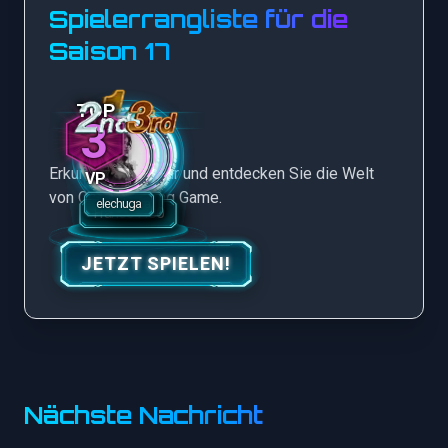
Spielerrangliste für die
Saison 17
3
Erkunden Sie mehr und entdecken Sie die Welt
VP
von Crypto Mining Game.
JETZT SPIELEN!
Nächste Nachricht