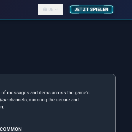
DE
JETZT SPIELEN
ry of messages and items across the game's
tion
channels, mirroring the secure and
n.
NCOMMON